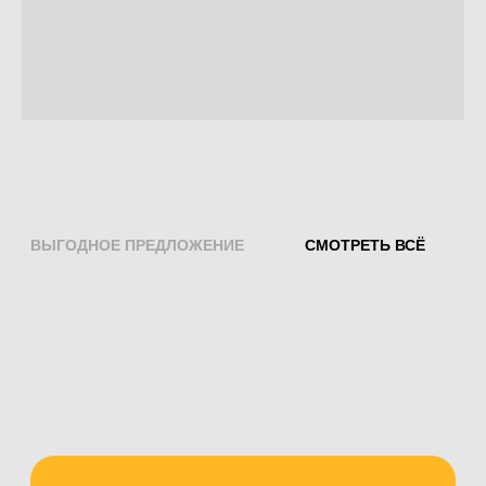
BRAND FOR MY SON x LOVE IS...
850 ₽
Размер XL 12-20 кг. 34 шт
Добавить в корзину
Подробнее