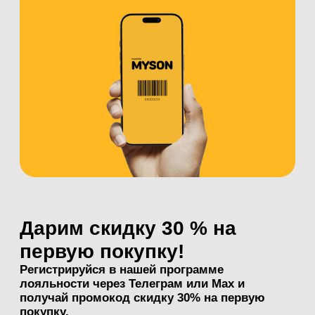
Brand for my son
Однажды я посадил мечту. Из неё
проклюнулась цель. Она росла, крепла и
стала маркой. Со своим характером,
принципами и ценностями.
О БРЕНДЕ