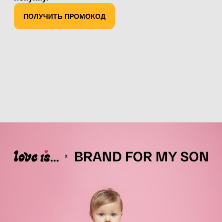
Абсолютная
гипоалергенность
0% фосфатов, хлора, тяжелых металов,
свинца, латекса, парабенов, фталатов,
лосьонов, отдушек, агрессивных ПАВ
SLS/SLES и консервантов.
Международный сертификат Dermotest
cоценкой “Excellent”
Комфорт без протечек и
опрелостей
Запатентованный 3д рисунок каналов
для надежной защиты от влаги на 12