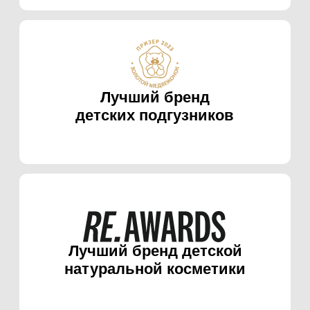
Мы создали полноценную
экосистему натуральных
продуктов для детей и
взрослых, без вредных,
агрессивных химикатов
01.
Подгузники/трусики
02.
Детский уход