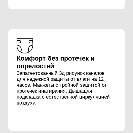
БУДЬТЕ В КУРСЕ
ПОСЛЕДНИХ НОВОСТЕЙ.
Отправить
BRAND FOR MY SON
EMAIL
ТЕЛЕФОН
foescompany@yandex.ru
8 921 570-28-37
МЕНЮ
МАГАЗИН
Главная
Каталог
О нас
Акции
Блог
Новинки