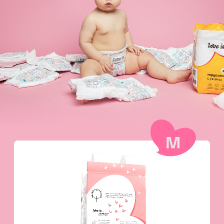
часов. Манжеты с тройной защитой от
протечек инатирания. Дышащяя
подкладка с естественной циркуляцией
воздуха.
Эко френдли
Мы снижаем след производства в
экологии за счёт полного отказа от хлора
в целлюлозе (TCF сертификат),
использования FSC‐сертифицированного
сырья, сниженных выбросов CO2 и
щадящих моющих формул.