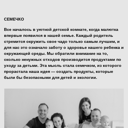
строгим критериям качества и экологической
безопасности. Нашими первыми продуктами стали
подгузники, сделанные из биоразлагаемых материалов.
Мы стремились к тому, чтобы каждый наш продукт был
полезным, безопасным и не наносил вреда природе.
СОЦВЕТИЕ
Спустя некоторое время круг наших продуктов
расширился. К подгузникам добавилась детская
косметика, которая была разработана с особенной
заботой о нежной коже малышей. А затем мы
представили линейку бытовой химии для детей, которая
была столь же безопасна, как и все наши продукты. На
этом этапе наш бренд расцвел как соцветие, объединив
вокруг себя множество благодарных родителей, которые