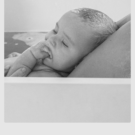
Все началось в уютной детской комнате, когда малютка
впервые появился в нашей семье. Каждый родитель
стремится окружить свое чадо только самым лучшим, и
для нас это означало заботу о здоровье нашего ребенка и
окружающей среды. Мы обратили внимание на то,
сколько ненужных отходов производится продуктами по
уходу за детьми. Эта мысль стала семечком, из которого
прорастала наша идея — создать продукты, которые
были бы безопасными для детей и экологии.
РОСТОК
Наша идея начала принимать форму, когда мы стали
искать единомышленников и изучать экологически
чистые материалы и рецептуры. Мы вложили много сил в
создание продуктов, которые бы отвечали нашим