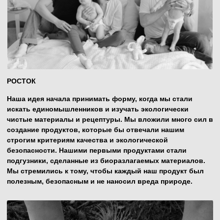
разделяли наши ценности и заботу о будущем планеты.
ДЕРЕВО
Сегодня BRAND FOR MY SON — это крепкое дерево,
раскинувшее свои ветви далеко за пределы
первоначальных мечтаний. Мы гордимся тем, что растем
и развиваемся вместе с нашими клиентами, оставаясь
верными нашим экологическим принципам. Мы
продолжаем искать инновационные решения, которые
помогут заботиться о детях и планете еще более
эффективно. Нашим главным приоритетом остается
создание безопасных и устойчивых продуктов, чтобы
ваши дети могли расти в гармонии с миром.