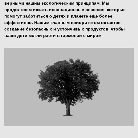
BRAND FOR MY SON
EMAIL
ТЕЛЕФОН
foescompany@yandex.ru
8 921 570-28-37
МЕНЮ
МАГАЗИН
Главная
Каталог
О нас
Акции
Блог
Новинки
ПОДДЕРЖКА
ДРУГОЕ
Доставка и оплата
Где купить
Контакты
Купить оптом
Политика
конфиденциальности
© 2022-2025 BRANDFORMYSON
Дизайн