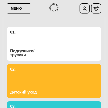
МЕНЮ
01.
01.
Подгузники/
Подгузники/
трусики
трусики
02.
Детский уход
03.
Бытовая НЕхимия
04.
04.