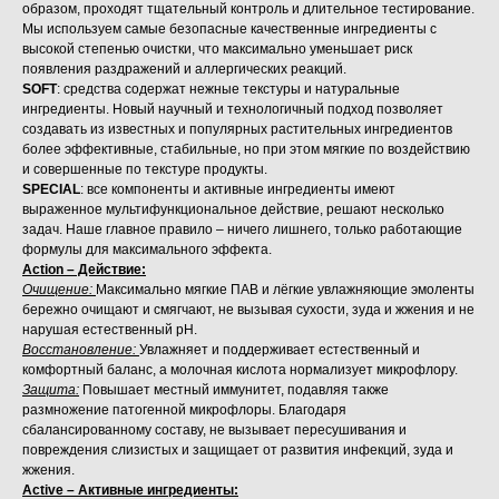
образом, проходят тщательный контроль и длительное тестирование.
Мы используем самые безопасные качественные ингредиенты с
высокой степенью очистки, что максимально уменьшает риск
появления раздражений и аллергических реакций.
SOFT
: средства содержат нежные текстуры и натуральные
ингредиенты. Новый научный и технологичный подход позволяет
создавать из известных и популярных растительных ингредиентов
более эффективные, стабильные, но при этом мягкие по воздействию
и совершенные по текстуре продукты.
SPECIAL
: все компоненты и активные ингредиенты имеют
выраженное мультифункциональное действие, решают несколько
задач. Наше главное правило – ничего лишнего, только работающие
формулы для максимального эффекта.
Action – Действие:
Очищение:
Максимально мягкие ПАВ и лёгкие увлажняющие эмоленты
бережно очищают и смягчают, не вызывая сухости, зуда и жжения и не
нарушая естественный pH.
Восстановление:
Увлажняет и поддерживает естественный и
комфортный баланс, а молочная кислота нормализует микрофлору.
Защита:
Повышает местный иммунитет, подавляя также
размножение патогенной микрофлоры. Благодаря
сбалансированному составу, не вызывает пересушивания и
повреждения слизистых и защищает от развития инфекций, зуда и
жжения.
Active – Активные ингредиенты: