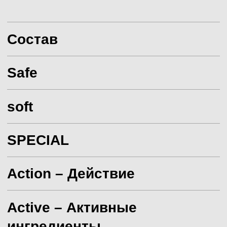
02.
ЛУЧШИЙ БРЕНД
ДЕТСКИХ ПОДГУЗНИКОВ
Премия "Золотой медвежонок" 2023
03.
ЛУЧШИЙ БРЕНД ДЕТСКОЙ
НАТУРАЛЬНОЙ КОСМЕТИКИ
Премия RE. AWARDS 2024
04.
ЛУЧШИЙ ДЕТСКИЙ БРЕНД
НАТУРАЛЬНОЙ КОСМЕТИКИ
Премия GREEN AWARDS 2024
С ЭТИМ
ТОВАРОМ
Смотреть всё
ПОКУПАЮТ