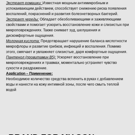
Экстракт ромашки:
Известная мощным антимикробным и
успокаивающим действием, способствует снижению риска появления
воспалений, покраснений и развития болезнетворных бактерий.
Экстракт череды:
Обладает обезболивающими и заживляющими
свойствами и помогает ускорить восстановление кожи и слизистых при
микроповреждениях. Также снимает зуд, шелушения и
дискомфортные ощущения.
Молочная кислота:
Предотвращает нарушение баланса кислотности
микрофлоры и развитие грибков, инфекций и воспаления. Помимо
этого, смягчает и увлажняет слизистые, даря комфортные ощущения.
Пантенол (провитамин B5):
Ускоряет восстановление при
микроповреждениях и травмах, моментально устраняет чувство
сухости и раздражение.
Application – Применение:
Необходимое количество средства вспенить в руках с добавлением
воды и нанести на кожу интимной зоны, после чего смыть теплой
водой