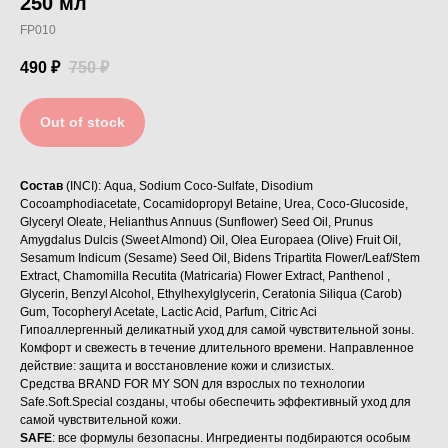
250 мл
Политика
конфиденциальности
FP010
490
₽
750
₽
© 2022-2025 BRANDFORMYSON
Out of stock
Дизайн
Сарапулов Егор
Состав
(INCI): Aqua, Sodium Coco-Sulfate, Disodium
Cocoamphodiacetate, Cocamidopropyl Betaine, Urea, Coco-Glucoside,
Glyceryl Oleate, Helianthus Annuus (Sunflower) Seed Oil, Prunus
Amygdalus Dulcis (Sweet Almond) Oil, Olea Europaea (Olive) Fruit Oil,
Sesamum Indicum (Sesame) Seed Oil, Bidens Tripartita Flower/Leaf/Stem
Extract, Chamomilla Recutita (Matricaria) Flower Extract, Panthenol ,
Glycerin, Benzyl Alcohol, Ethylhexylglycerin, Ceratonia Siliqua (Carob)
Gum, Tocopheryl Acetate, Lactic Acid, Parfum, Citric Aci
Гипоаллергенный деликатный уход для самой чувствительной зоны.
Комфорт и свежесть в течение длительного времени. Направленное
действие: защита и восстановление кожи и слизистых.
Средства BRAND FOR MY SON для взрослых по технологии
Safe.Soft.Special созданы, чтобы обеспечить эффективный уход для
самой чувствительной кожи.
SAFE
: все формулы безопасны. Ингредиенты подбираются особым