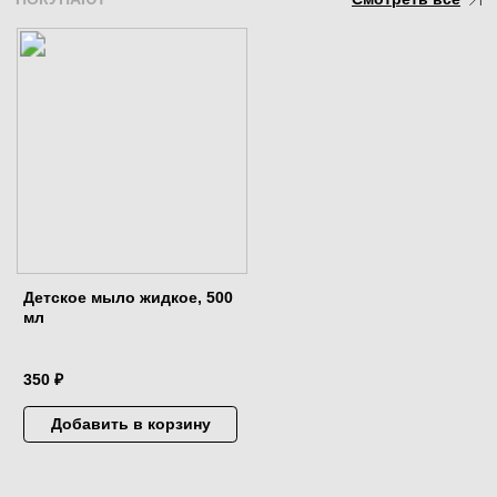
BRAND FOR MY SON
EMAIL
ТЕЛЕФОН
foescompany@yandex.ru
8 921 570-28-37