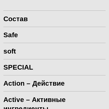
02.
ЛУЧШИЙ БРЕНД
ДЕТСКИХ ПОДГУЗНИКОВ
Премия "Золотой медвежонок" 2023
03.
ЛУЧШИЙ БРЕНД ДЕТСКОЙ
НАТУРАЛЬНОЙ КОСМЕТИКИ
Премия RE. AWARDS 2024
04.
ЛУЧШИЙ ДЕТСКИЙ БРЕНД
НАТУРАЛЬНОЙ КОСМЕТИКИ
Премия GREEN AWARDS 2024
С ЭТИМ
ТОВАРОМ
Смотреть всё
ПОКУПАЮТ