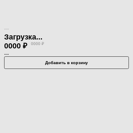
Безопасность
Эффективность
Простота и удобство во
всём
Action – Действие
Active – Активные
ингредиенты
НАГРАДЫ
Application –
01.
Применение
ЛУЧШИЙ БРЕНД
ДЕТСКОЙ КОСМЕТИКИ
Премия "Золотой медвежонок" 2023