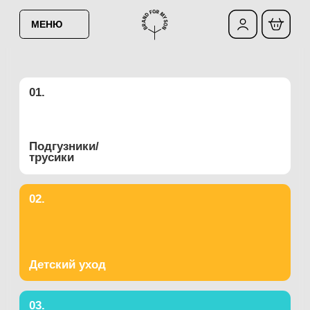
МЕНЮ
01.
01.
Подгузники/
Подгузники/
трусики
трусики
02.
Детский уход
03.
Бытовая НЕхимия
04.
04.