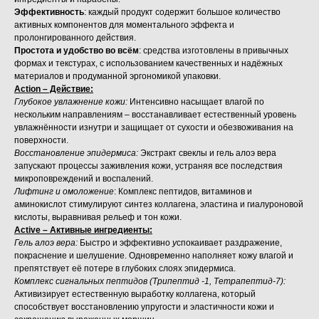
Эффективность
: каждый продукт содержит большое количество
активных компонентов для моментального эффекта и
пролонгированного действия.
Простота и удобство во всём
: средства изготовлены в привычных
формах и текстурах, с использованием качественных и надёжных
материалов и продуманной эргономикой упаковки.
Action – Действие:
Глубокое увлажнение кожи:
Интенсивно насыщает влагой по
нескольким направлениям – восстанавливает естественный уровень
увлажнённости изнутри и защищает от сухости и обезвоживания на
поверхности.
Восстановление эпидермиса:
Экстракт свеклы и гель алоэ вера
запускают процессы заживления кожи, устраняя все последствия
микроповреждений и воспалений.
Лифтинг и омоложение
: Комплекс пептидов, витаминов и
аминокислот стимулируют синтез коллагена, эластина и гиалуроновой
кислоты, выравнивая рельеф и тон кожи.
Active – Активные ингредиенты:
Гель алоэ вера:
Быстро и эффективно
у
спокаивает раздражение,
покраснение и шелушение. Одновременно наполняет кожу влагой и
препятствует её потере в глубоких слоях эпидермиса.
Комплекс сигнальных пептидов (Трипептид -1, Тетрапептид-7):
Активизирует естественную выработку коллагена, который
способствует восстановлению упругости и эластичности кожи и