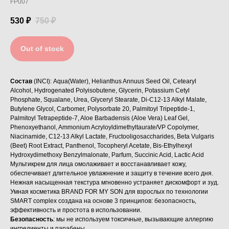
FP007
ПОДДЕРЖКА
ДРУГОЕ
530
₽
750
₽
Доставка и оплата
Где купить
Контакты
Купить оптом
Out of stock
Политика
конфиденциальности
Состав
(INCI): Aqua(Water), Helianthus Annuus Seed Oil, Cetearyl
© 2022-2025 BRANDFORMYSON
Alcohol, Hydrogenated Polyisobutene, Glycerin, Potassium Cetyl
Phosphate, Squalane, Urea, Glyceryl Stearate, Di-C12-13 Alkyl Malate,
Дизайн
Butylene Glycol, Carbomer, Polysorbate 20, Palmitoyl Tripeptide-1,
Сарапулов Егор
Palmitoyl Tetrapeptide-7, Aloe Barbadensis (Aloe Vera) Leaf Gel,
Phenoxyethanol, Ammonium Acryloyldimethyltaurate/VP Copolymer,
Niacinamide, C12-13 Alkyl Lactate, Fructooligosaccharides, Beta Vulgaris
(Beet) Root Extract, Panthenol, Tocopheryl Acetate, Bis-Ethylhexyl
Hydroxydimethoxy Benzylmalonate, Parfum, Succinic Acid, Lactic Acid
Мультикрем для лица омолаживает и восстанавливает кожу,
обеспечивает длительное увлажнение и защиту в течение всего дня.
Нежная насыщенная текстура мгновенно устраняет дискомфорт и зуд.
Умная косметика BRAND FOR MY SON для взрослых по технологии
SMART complex создана на основе 3 принципов: безопасность,
эффективность и простота в использовании.
Безопасность
: мы не используем токсичные, вызывающие аллергию
ингредиенты и парабены.